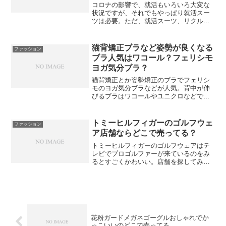
コロナの影響で、就活もいろいろ大変な
状況ですが、それでもやっぱり就活スー
ツは必要。ただ、就活スーツ、リクルー
トスーツ選びってのも、けっこう面倒だ
ったりしますよね。最近は、女子もパン
ツスタイルの就活スーツとか増えている
猫背矯正ブラなど姿勢が良くなる
ファッション
みたいですよね。ただ、「...
ブラ人気はワコール？フェリシモ
ヨガ気分ブラ？
猫背矯正とか姿勢矯正のブラでフェリシ
モのヨガ気分ブラなどが人気。背中が伸
びるブラはワコールやユニクロなどで
も。
トミーヒルフィガーのゴルフウェ
ファッション
ア店舗ならどこで売ってる？
トミーヒルフィガーのゴルフウェアはテ
レビでプロゴルファーが来ているのをみ
るとすごくかわいい。店舗を探してみる
とけどどこで売ってるんでしょう？売っ
てる場所は？やっぱり通販のほうが良さ
そう。
花粉ガードメガネゴーグルおしゃれでか
っこいいのどこで売ってる