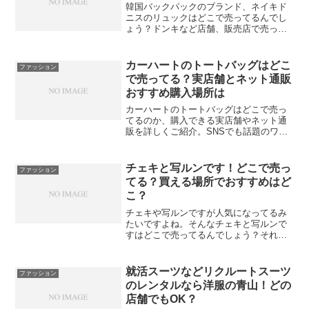
韓国バックパックのブランド、ネイキド
ニスのリュックはどこで売ってるんでし
ょう？ドンキなど店舗、販売店で売って
る場所はあるんでしょうか？
カーハートのトートバッグはどこ
ファッション
で売ってる？実店舗とネット通販
おすすめ購入場所は
カーハートのトートバッグはどこで売っ
てるのか、購入できる実店舗やネット通
販を詳しくご紹介。SNSでも話題のワー
クウェアブランド・カーハートのトート
バッグは、男女問わず使えてママバッグ
としても人気。おしゃれで丈夫、しかも
チェキと写ルンです！どこで売っ
ファッション
リーズナブルな価格が魅力のカーハート
てる？買える場所でおすすめはど
トートバッグの販売店をチェックしてみ
こ？
ませんか。
チェキや写ルンですが人気になってるみ
たいですよね。そんなチェキと写ルンで
すはどこで売ってるんでしょう？それぞ
れの違いとかも紹介。
就活スーツなどリクルートスーツ
ファッション
のレンタルなら洋服の青山！どの
店舗でもOK？