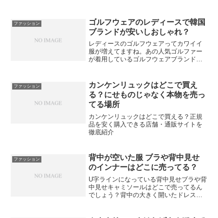
ゴルフウェアのレディースで韓国
ファッション
ブランドが安いしおしゃれ？
レディースのゴルフウェアってカワイイ
服が増えてますね。あの人気ゴルファー
が着用しているゴルフウェアブランドや
カワイイデザインなのに安いブランドな
どおすすめのゴルフウェアレディースア
イテムを紹介します。
カンケンリュックはどこで買え
ファッション
る？にせものじゃなく本物を売っ
てる場所
カンケンリュックはどこで買える？正規
品を安く購入できる店舗・通販サイトを
徹底紹介
背中が空いた服 ブラや背中見せ
ファッション
のインナーはどこに売ってる？
U字ラインになっている背中見せブラや背
中見せキャミソールはどこで売ってるん
でしょう？背中の大きく開いたドレスや
背中見せのTシャツなどを着るときにブラ
やキャミ見え対策用に注目されてます