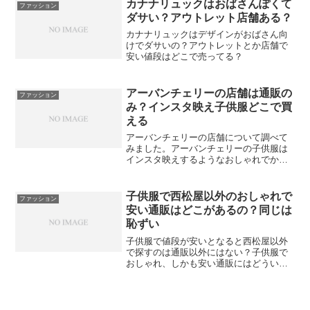
ね。
カナナリュックはおばさんぽくて
ファッション
ダサい？アウトレット店舗ある？
カナナリュックはデザインがおばさん向
けでダサいの？アウトレットとか店舗で
安い値段はどこで売ってる？
アーバンチェリーの店舗は通販の
ファッション
み？インスタ映え子供服どこで買
える
アーバンチェリーの店舗について調べて
みました。アーバンチェリーの子供服は
インスタ映えするようなおしゃれでかわ
いいデザイン、そしてプチプラってこと
で話題に！
子供服で西松屋以外のおしゃれで
ファッション
安い通販はどこがあるの？同じは
恥ずい
子供服で値段が安いとなると西松屋以外
で探すのは通販以外にはない？子供服で
おしゃれ、しかも安い通販にはどういう
販売店がなるの？