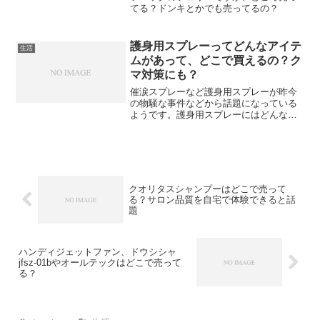
てる？ドンキとかでも売ってるの？
護身用スプレーってどんなアイテ
生活
ムがあって、どこで買えるの？ク
マ対策にも？
催涙スプレーなど護身用スプレーが昨今
の物騒な事件などから話題になっている
ようです。護身用スプレーにはどんな種
類があったり法的な注意点とかもあるの
でしょうか？護身用スプレー以外にも安
全性を高める人気の代替グッズとかある
んでしょうか？
クオリタスシャンプーはどこで売って
る？サロン品質を自宅で体験できると話
題
ハンディジェットファン、ドウシシャ
jfsz-01bやオールテックはどこで売って
る？