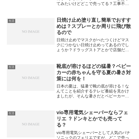
てみたいけどどこで売ってる？工事不要
で即冷え＆除湿も完璧と話題。
日焼け止め塗り直し簡単でおすす
生活
めは？スプレーとか周りに飛び散
るので
日焼け止めでマスクがべたつくけどマス
クにつかない日焼け止めってあるのでし
ょうか？ドラッグストアとかで店舗だと
どこで売ってる？
靴底が溶けるほどの猛暑？ベビー
生活
カーの赤ちゃんを守る夏の暑さ対
策には何を！
日本の夏は、猛暑で靴の底が溶ける！な
んてことを紹介するテレビ番組を見かけ
ましたが、そんな暑さだとベビーカーに
乗っている赤ちゃんが心配。猛暑日本で
のベビーカーでの移動などなにをきをつ
けるといいのでしょう？
vio専用電気シェーバーならフェ
生活
リエ ？ドンキとかでも売って
る？
vio専用電気シェーバーとして人気のパナ
ソニックのフェリエですが、どこで売っ