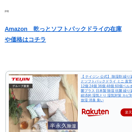
PR
Amazon 乾っとソフトパックドライの在庫
や価格はコチラ
【 テイジン 公式】 除湿剤 繰り
とソフトパックドライ ミニ 直
12個 24個 36個 48個 60個ベ
菌プラス 日本製 除湿 抗菌 繰
経済的 湿気とり 湿気対策 カビ
放湿 消臭 臭い
楽