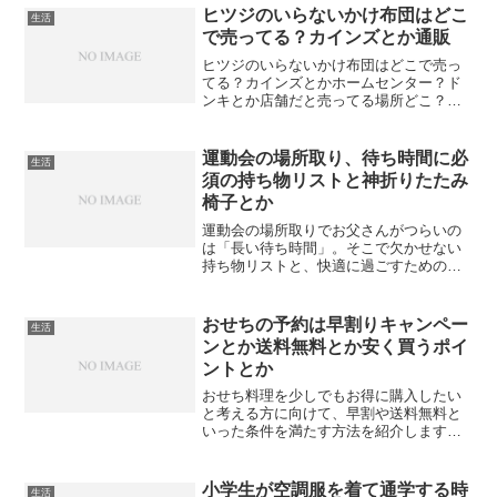
くと良いのか？ペット用避難用バッグは
ヒツジのいらないかけ布団はどこ
生活
どこで売ってるのか？
で売ってる？カインズとか通販
ヒツジのいらないかけ布団はどこで売っ
てる？カインズとかホームセンター？ド
ンキとか店舗だと売ってる場所どこ？や
っぱり通販？
運動会の場所取り、待ち時間に必
生活
須の持ち物リストと神折りたたみ
椅子とか
運動会の場所取りでお父さんがつらいの
は「長い待ち時間」。そこで欠かせない
持ち物リストと、快適に過ごすための神
アイテム「折りたたみ携帯スツール」を
ご紹介。家族から尊敬される賢い準備の
秘訣です
おせちの予約は早割りキャンペー
生活
ンとか送料無料とか安く買うポイ
ントとか
おせち料理を少しでもお得に購入したい
と考える方に向けて、早割や送料無料と
いった条件を満たす方法を紹介します。
年末年始を豊かに過ごすために、価格面
や予約のタイミングを工夫することで選
択肢が広がる可能性があります。
小学生が空調服を着て通学する時
生活