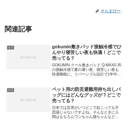
そらまぴー
関連記事
gokumin敷きパッド接触冷感でひ
生活
んやり寝苦しい夜も快適！どこで
売ってる？
GOKUMIN クール敷きパッド Q-MAX0.35
の接触冷感で夏の暑い夜、寝苦しい夜も
快適睡眠に。リバーシブル設計で1年中使
えてコスパ抜群とSNSでも評判に。販売
店などどこで売ってる？
ペット用の防災避難用持ち出しバ
生活
ッグにはどんなグッズが？どこで
売ってる？
日本では災害がいつどこで起こっても不
思議じゃないですよね。そんなときに人
間はもちろんワンちゃん猫ちゃんなどペ
ットといっしょに避難するときのペット
用防災バッグはどんなグッズを入れてお