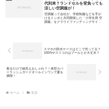
代到来？ランドセルを背負っても
涼しい空調服が！
空調服って会社が、学校制服などを手が
けるトンボと共同開発した「小学生用 空
調服」をクラウドファンディングサイト
「Makuake」で先行販売開始したってこ
とで話題になっていますよね。わたしも
ネットニュースでみましたが、そういう
時代か！って気分...
スマホの防水ケースはどこで売ってる？
100均やスリコのはプールとか大丈夫？
着るだけで細見えおしゃれ？！体型カバ
ーラッシュガードオールインワンで夏を
満喫！
ホーム
生活