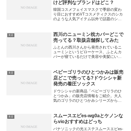
けど評判なブランドはどこ？
韓国コスメフェイスマスクで季節の変わ
り目におすすめVTコスメティクスのシカ
のような人気アイテム以外で話題のシー
トマスクは何があるの？
西川のニューミン枕カバーどこで
美容
売ってる？取扱店舗探してみた
ふとんの西川さんから発売されているニ
ューミンというピローケース、ふとんカ
バーが寝ているだけで美容や美髪にいい
と話題になっています。ニューミンの枕
カバーなどはどこで売ってるんでしょ
う？
ベビーゴリラのひとつかみは販売
美容
店どこで売ってる?ドウシシャ新
発売の着圧ソックス
ドウシシャの新商品「ベビーゴリラのひ
とつかみ」の販売店情報をご紹介。大人
気のゴリラのひとつかみシリーズから着
圧ソックスが登場。店舗やネット通販で
の購入方法、価格情報まで詳しく解説し
ています。
スムースエピes-wg0aとケノンな
美容
らvioおすすめはどっち
パナソニックの光エステスムースエピes-