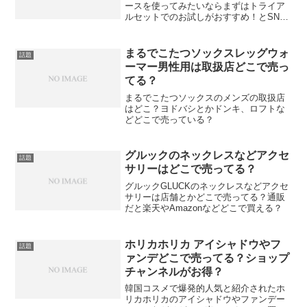
ースを使ってみたいならまずはトライア
ルセットでのお試しがおすすめ！とSNS
でも話題になっています。UVケアは一年
中なので肌に優しいモノを選びたいです
ね。
まるでこたつソックスレッグウォ
話題
ーマー男性用は取扱店どこで売っ
てる？
まるでこたつソックスのメンズの取扱店
はどこ？ヨドバシとかドンキ、ロフトな
どどこで売っている？
グルックのネックレスなどアクセ
話題
サリーはどこで売ってる？
グルックGLUCKのネックレスなどアクセ
サリーは店舗とかどこで売ってる？通販
だと楽天やAmazonなどどこで買える？
ホリカホリカ アイシャドウやフ
話題
ァンデどこで売ってる？ショップ
チャンネルがお得？
韓国コスメで爆発的人気と紹介されたホ
リカホリカのアイシャドウやファンデー